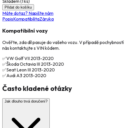
Skladem (
1
ks)
Přidat do košíku
Máte dotaz? Napište nám
Popis
Kompatibilita
Záruka
Kompatibilní vozy
Ověřte, zda díl pasuje do vašeho vozu. V případě pochybností
nás kontaktujte s VIN kódem.
✅
VW
Golf VII
2013-2020
✅
Škoda
Octavia III
2013-2020
✅
Seat
Leon III
2013-2020
✅
Audi
A3
2013-2020
Často kladené otázky
Jak dlouho trvá doručení?