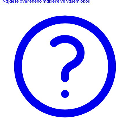
Najděte ověřeného makléře ve vašem okolí