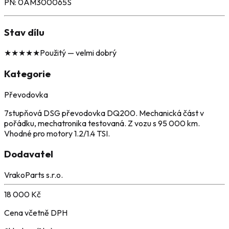
PN: 0AM300065S
Stav dílu
★
★
★
★
★
Použitý — velmi dobrý
Kategorie
Převodovka
7stupňová DSG převodovka DQ200. Mechanická část v
pořádku, mechatronika testovaná. Z vozu s 95 000 km.
Vhodné pro motory 1.2/1.4 TSI.
Dodavatel
VrakoParts s.r.o.
18 000
Kč
Cena včetně DPH