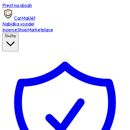
Prejit na obsah
Car
Makléř
Nabídka vozidel
Inzerce
Shop
Marketplace
Služby