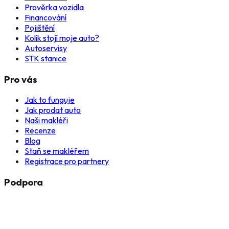
Prověrka vozidla
Financování
Pojištění
Kolik stojí moje auto?
Autoservisy
STK stanice
Pro vás
Jak to funguje
Jak prodat auto
Naši makléři
Recenze
Blog
Staň se makléřem
Registrace pro partnery
Podpora