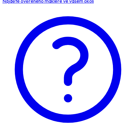
Najděte ověřeného makléře ve vašem okolí