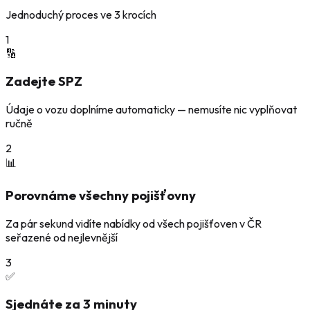
Jednoduchý proces ve 3 krocích
1
🔢
Zadejte SPZ
Údaje o vozu doplníme automaticky — nemusíte nic vyplňovat
ručně
2
📊
Porovnáme všechny pojišťovny
Za pár sekund vidíte nabídky od všech pojišťoven v ČR
seřazené od nejlevnější
3
✅
Sjednáte za 3 minuty