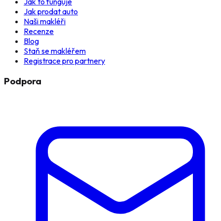
Jak to funguje
Jak prodat auto
Naši makléři
Recenze
Blog
Staň se makléřem
Registrace pro partnery
Podpora