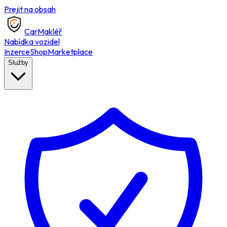
Prejit na obsah
Car
Makléř
Nabídka vozidel
Inzerce
Shop
Marketplace
Služby