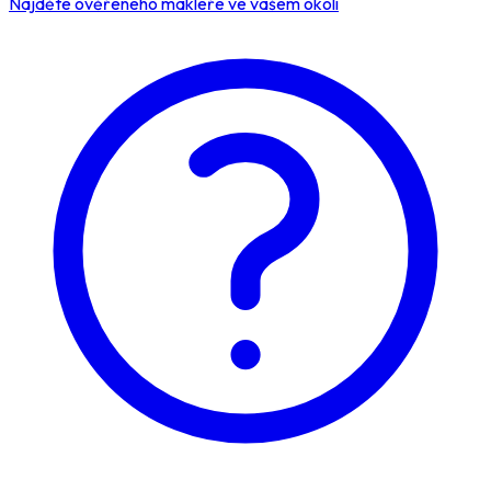
Najděte ověřeného makléře ve vašem okolí