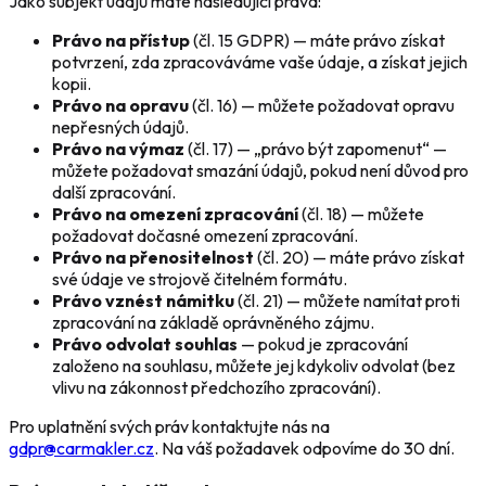
Jako subjekt údajů máte následující práva:
Právo na přístup
(čl. 15 GDPR) — máte právo získat
potvrzení, zda zpracováváme vaše údaje, a získat jejich
kopii.
Právo na opravu
(čl. 16) — můžete požadovat opravu
nepřesných údajů.
Právo na výmaz
(čl. 17) — „právo být zapomenut“ —
můžete požadovat smazání údajů, pokud není důvod pro
další zpracování.
Právo na omezení zpracování
(čl. 18) — můžete
požadovat dočasné omezení zpracování.
Právo na přenositelnost
(čl. 20) — máte právo získat
své údaje ve strojově čitelném formátu.
Právo vznést námitku
(čl. 21) — můžete namítat proti
zpracování na základě oprávněného zájmu.
Právo odvolat souhlas
— pokud je zpracování
založeno na souhlasu, můžete jej kdykoliv odvolat (bez
vlivu na zákonnost předchozího zpracování).
Pro uplatnění svých práv kontaktujte nás na
gdpr@carmakler.cz
. Na váš požadavek odpovíme do 30 dní.