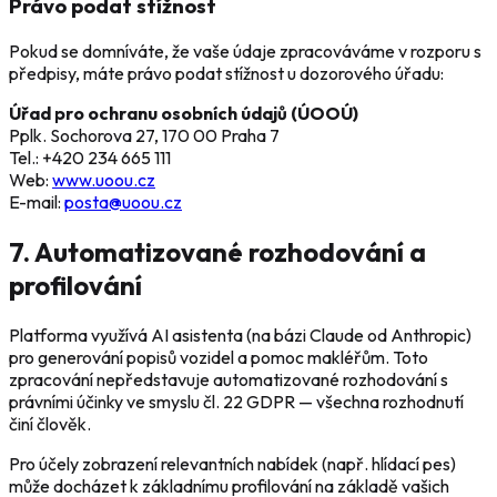
Právo podat stížnost
Pokud se domníváte, že vaše údaje zpracováváme v rozporu s
předpisy, máte právo podat stížnost u dozorového úřadu:
Úřad pro ochranu osobních údajů (ÚOOÚ)
Pplk. Sochorova 27, 170 00 Praha 7
Tel.: +420 234 665 111
Web:
www.uoou.cz
E-mail:
posta@uoou.cz
7. Automatizované rozhodování a
profilování
Platforma využívá AI asistenta (na bázi Claude od Anthropic)
pro generování popisů vozidel a pomoc makléřům. Toto
zpracování nepředstavuje automatizované rozhodování s
právními účinky ve smyslu čl. 22 GDPR — všechna rozhodnutí
činí člověk.
Pro účely zobrazení relevantních nabídek (např. hlídací pes)
může docházet k základnímu profilování na základě vašich