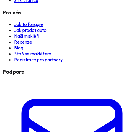
STK stanice
Pro vás
Jak to funguje
Jak prodat auto
Naši makléři
Recenze
Blog
Staň se makléřem
Registrace pro partnery
Podpora