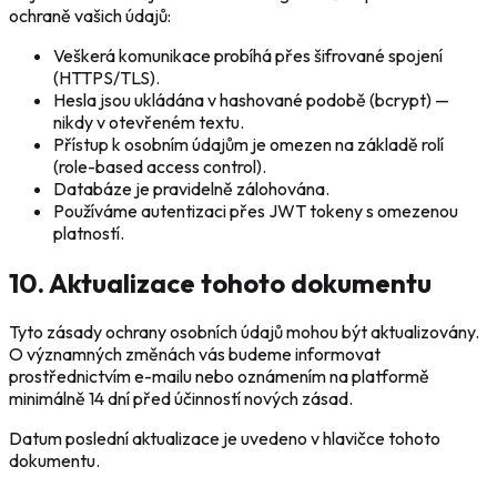
ochraně vašich údajů:
Veškerá komunikace probíhá přes šifrované spojení
(HTTPS/TLS).
Hesla jsou ukládána v hashované podobě (bcrypt) —
nikdy v otevřeném textu.
Přístup k osobním údajům je omezen na základě rolí
(role-based access control).
Databáze je pravidelně zálohována.
Používáme autentizaci přes JWT tokeny s omezenou
platností.
10. Aktualizace tohoto dokumentu
Tyto zásady ochrany osobních údajů mohou být aktualizovány.
O významných změnách vás budeme informovat
prostřednictvím e-mailu nebo oznámením na platformě
minimálně 14 dní před účinností nových zásad.
Datum poslední aktualizace je uvedeno v hlavičce tohoto
dokumentu.