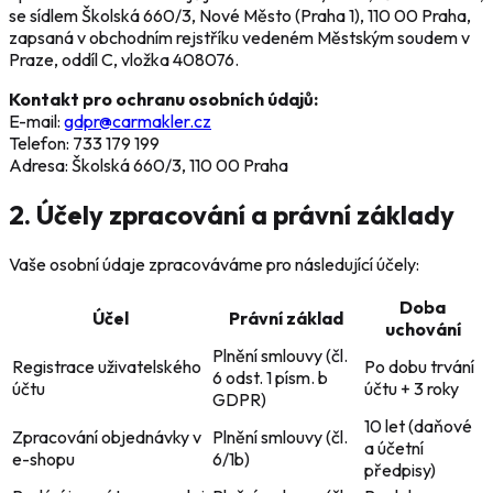
se sídlem Školská 660/3, Nové Město (Praha 1), 110 00 Praha,
zapsaná v obchodním rejstříku vedeném Městským soudem v
Praze, oddíl C, vložka 408076.
Kontakt pro ochranu osobních údajů:
E-mail:
gdpr@carmakler.cz
Telefon: 733 179 199
Adresa: Školská 660/3, 110 00 Praha
2. Účely zpracování a právní základy
Vaše osobní údaje zpracováváme pro následující účely:
Doba
Účel
Právní základ
uchování
Plnění smlouvy (čl.
Registrace uživatelského
Po dobu trvání
6 odst. 1 písm. b
účtu
účtu + 3 roky
GDPR)
10 let (daňové
Zpracování objednávky v
Plnění smlouvy (čl.
a účetní
e-shopu
6/1b)
předpisy)