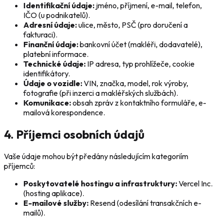
Identifikační údaje:
jméno, příjmení, e-mail, telefon,
IČO (u podnikatelů).
Adresní údaje:
ulice, město, PSČ (pro doručení a
fakturaci).
Finanční údaje:
bankovní účet (makléři, dodavatelé),
platební informace.
Technické údaje:
IP adresa, typ prohlížeče, cookie
identifikátory.
Údaje o vozidle:
VIN, značka, model, rok výroby,
fotografie (při inzerci a makléřských službách).
Komunikace:
obsah zpráv z kontaktního formuláře, e-
mailová korespondence.
4. Příjemci osobních údajů
Vaše údaje mohou být předány následujícím kategoriím
příjemců:
Poskytovatelé hostingu a infrastruktury:
Vercel Inc.
(hosting aplikace).
E-mailové služby:
Resend (odesílání transakčních e-
mailů).