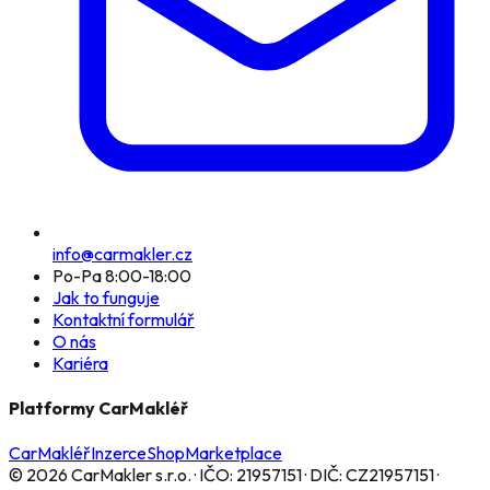
info@carmakler.cz
Po-Pa 8:00-18:00
Jak to funguje
Kontaktní formulář
O nás
Kariéra
Platformy CarMakléř
CarMakléř
Inzerce
Shop
Marketplace
©
2026
CarMakler s.r.o.
· IČO:
21957151
· DIČ:
CZ21957151
·