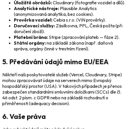
Úložiště obrázků:
Cloudinary (fotografie vozidel a dílů).
Analytické nástroje:
Plausible Analytics
(anonymizovaná analytika, bez cookies).
Prověrka vozidel:
Cebia s.r.o. (VIN prověrky).
Doručovací služby:
Zásilkovna, PPL, Česká pošta (při
doručení zboží).
Platební brána:
Stripe (zpracování plateb — fáze 2).
Státní orgány:
na základě zákona (např. daňová
správa, orgány činné v trestním řízení).
5. Předávání údajů mimo EU/EEA
Někteří naši poskytovatelé služeb (Vercel, Cloudinary, Stripe)
mohou zpracovávat údaje na serverech mimo Evropský
hospodářský prostor (USA). V takových případech je přenos
zabezpečen standardními smluvními doložkami (SCCs) dle čl.
46 odst. 2 písm. c GDPR nebo na základě rozhodnutí o
přiměřenosti (adequacy decision).
6. Vaše práva