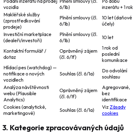
Podání inzerátu na prodej
Plnění smlouvy (čl.
Po dobu
vozidla
6/1b)
inzerátu + 1 rok
Makléřské služby
Plnění smlouvy (čl.
10 let (daňové
(zprostředkování
6/1b)
účely)
prodeje)
Investiční marketplace
Plnění smlouvy (čl.
10 let
(dealeři/investoři)
6/1b)
1 rok od
Kontaktní formulář /
Oprávněný zájem
poslední
dotaz
(čl. 6/1f)
komunikace
Hlídací pes (watchdog) —
Do odvolání
notifikace o nových
Souhlas (čl. 6/1a)
souhlasu
vozidlech
Analýza návštěvnosti
Agregované,
Oprávněný zájem
webu (Plausible
bez
(čl. 6/1f)
Analytics)
identifikace
Cookies (analytické,
Viz
Zásady
Souhlas (čl. 6/1a)
marketingové)
cookies
3. Kategorie zpracovávaných údajů