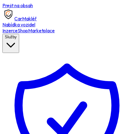
Prejit na obsah
Car
Makléř
Nabídka vozidel
Inzerce
Shop
Marketplace
Služby