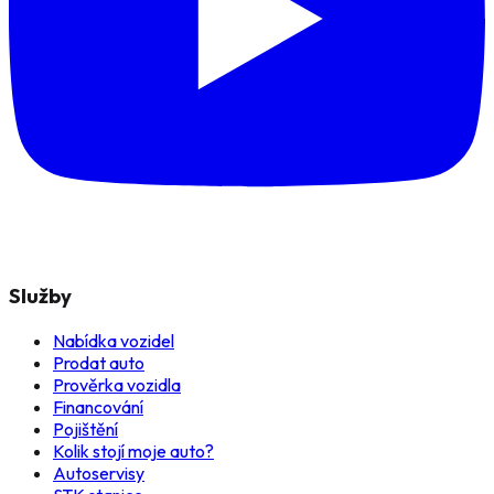
Služby
Nabídka vozidel
Prodat auto
Prověrka vozidla
Financování
Pojištění
Kolik stojí moje auto?
Autoservisy