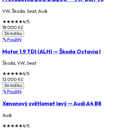
VW, Škoda, Seat, Audi
★
★
★
★
★
4
/5
18 000
Kč
Do košíku
🔧
Použitý
Motor 1.9 TDI (ALH) — Škoda Octavia I
Škoda, VW, Seat
★
★
★
★
★
4
/5
12 000
Kč
Do košíku
🔧
Použitý
Xenonový světlomet levý — Audi A4 B8
Audi
★
★
★
★
★
4
/5