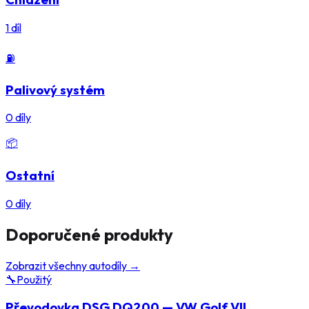
1
díl
⛽
Palivový systém
0
díly
📦
Ostatní
0
díly
Doporučené produkty
Zobrazit všechny autodíly →
🔧
Použitý
Převodovka DSG DQ200 — VW Golf VII