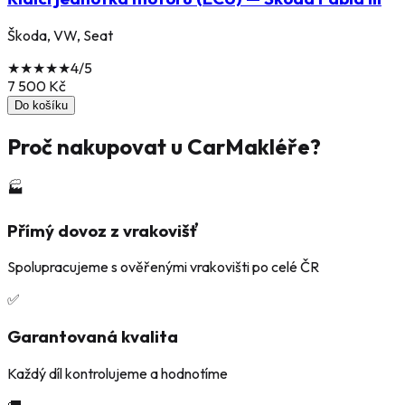
Škoda, VW, Seat
★
★
★
★
★
4
/5
7 500
Kč
Do košíku
Proč nakupovat u CarMakléře?
🏭
Přímý dovoz z vrakovišť
Spolupracujeme s ověřenými vrakovišti po celé ČR
✅
Garantovaná kvalita
Každý díl kontrolujeme a hodnotíme