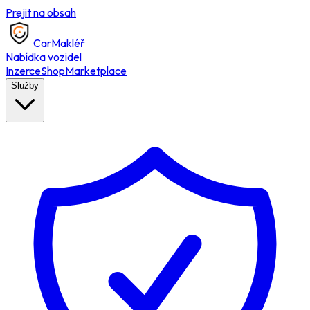
Prejit na obsah
Car
Makléř
Nabídka vozidel
Inzerce
Shop
Marketplace
Služby