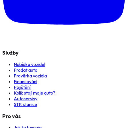
Služby
Nabídka vozidel
Prodat auto
Prověrka vozidla
Financování
Pojištění
Kolik stojí moje auto?
Autoservisy
STK stanice
Pro vás
Jak to funguje