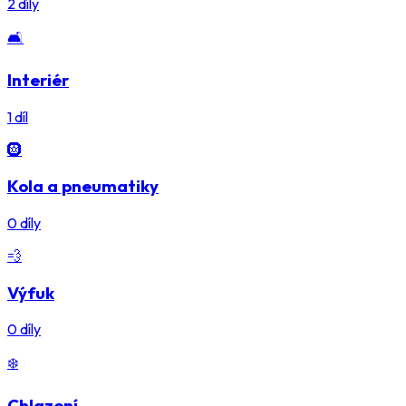
2
díly
🛋️
Interiér
1
díl
🛞
Kola a pneumatiky
0
díly
💨
Výfuk
0
díly
❄️
Chlazení