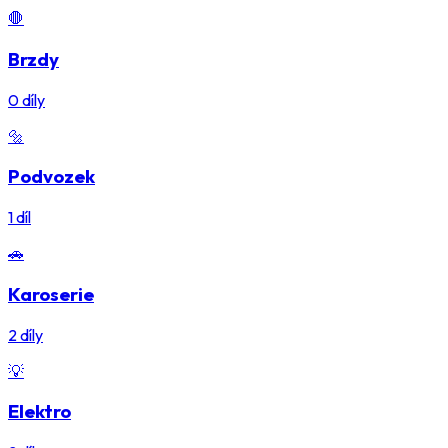
🛑
Brzdy
0
díly
🔩
Podvozek
1
díl
🚗
Karoserie
2
díly
💡
Elektro