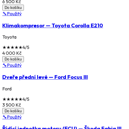
6 500
Kč
Do košíku
🔧
Použitý
Klimakompresor — Toyota Corolla E210
Toyota
★
★
★
★
★
4
/5
4 000
Kč
Do košíku
🔧
Použitý
Dveře přední levé — Ford Focus III
Ford
★
★
★
★
★
4
/5
3 500
Kč
Do košíku
🔧
Použitý
Řídící jednotka motoru (ECU) — Škoda Fabia III