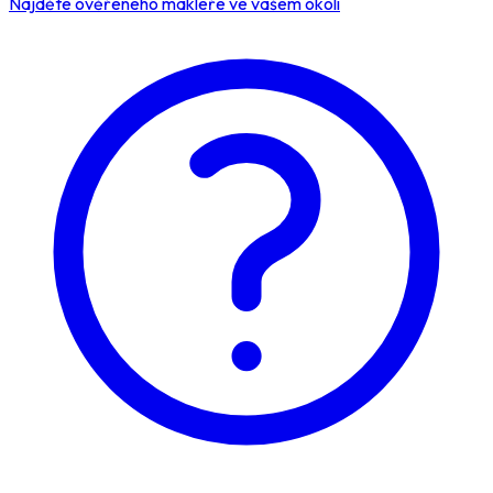
Najděte ověřeného makléře ve vašem okolí