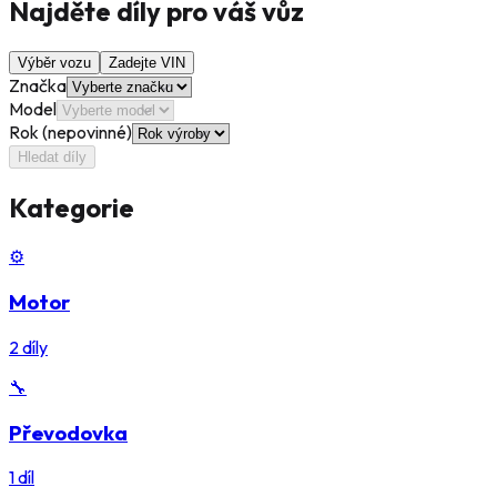
Najděte díly pro váš vůz
Výběr vozu
Zadejte VIN
Značka
Model
Rok (nepovinné)
Hledat díly
Kategorie
⚙️
Motor
2
díly
🔧
Převodovka
1
díl