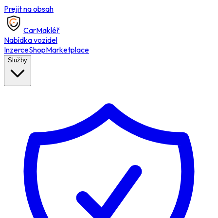
Prejit na obsah
Car
Makléř
Nabídka vozidel
Inzerce
Shop
Marketplace
Služby