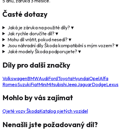
5 dnů, záruka 3 měsíce.
Časté dotazy
Jaká je záruka na použité díly?
▼
Jak rychle doručíte díl?
▼
Mohu díl vrátit, pokud nesedí?
▼
Jsou náhradní díly Škoda kompatibilní s mým vozem?
▼
Jaké modely Škoda podporujete?
▼
Díly pro další značky
Volkswagen
BMW
Audi
Ford
Toyota
Hyundai
Opel
Alfa
Romeo
Suzuki
Fiat
Mini
Mitsubishi
Jeep
Jaguar
Dodge
Lexus
Mohlo by vás zajímat
Ojeté vozy Škoda
Katalog ojetých vozidel
Nenašli jste požadovaný díl?