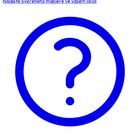
Najděte ověřeného makléře ve vašem okolí