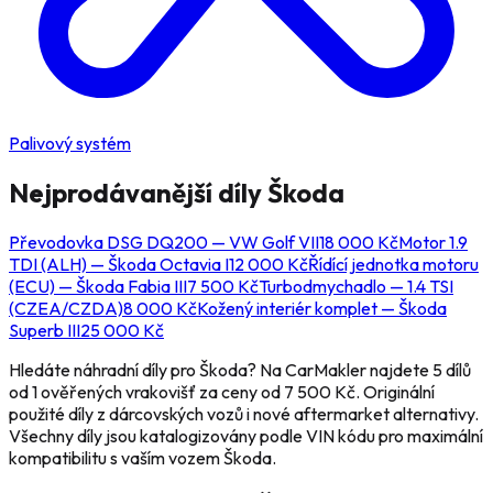
Palivový systém
Nejprodávanější díly
Škoda
Převodovka DSG DQ200 — VW Golf VII
18 000
Kč
Motor 1.9
TDI (ALH) — Škoda Octavia I
12 000
Kč
Řídící jednotka motoru
(ECU) — Škoda Fabia III
7 500
Kč
Turbodmychadlo — 1.4 TSI
(CZEA/CZDA)
8 000
Kč
Kožený interiér komplet — Škoda
Superb III
25 000
Kč
Hledáte náhradní díly pro Škoda? Na CarMakler najdete 5 dílů
od 1 ověřených vrakovišť za ceny od 7 500 Kč. Originální
použité díly z dárcovských vozů i nové aftermarket alternativy.
Všechny díly jsou katalogizovány podle VIN kódu pro maximální
kompatibilitu s vaším vozem Škoda.