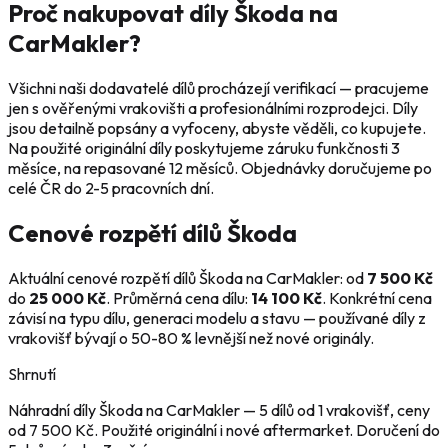
Proč nakupovat díly Škoda na
CarMakler?
Všichni naši dodavatelé dílů procházejí verifikací — pracujeme
jen s ověřenými vrakovišti a profesionálními rozprodejci. Díly
jsou detailně popsány a vyfoceny, abyste věděli, co kupujete.
Na použité originální díly poskytujeme záruku funkčnosti 3
měsíce, na repasované 12 měsíců. Objednávky doručujeme po
celé ČR do 2-5 pracovních dní.
Cenové rozpětí dílů Škoda
Aktuální cenové rozpětí dílů Škoda na CarMakler: od
7 500 Kč
do
25 000 Kč
. Průměrná cena dílu:
14 100 Kč
. Konkrétní cena
závisí na typu dílu, generaci modelu a stavu — používané díly z
vrakovišť bývají o 50-80 % levnější než nové originály.
Shrnutí
Náhradní díly Škoda na CarMakler — 5 dílů od 1 vrakovišť, ceny
od 7 500 Kč. Použité originální i nové aftermarket. Doručení do