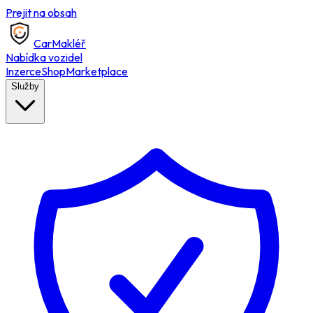
Prejit na obsah
Car
Makléř
Nabídka vozidel
Inzerce
Shop
Marketplace
Služby