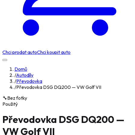
Chci prodat auto
Chci koupit auto
Domů
/
Autodíly
/
Převodovka
/
Převodovka DSG DQ200 — VW Golf VII
🔧
Bez fotky
Použitý
Převodovka DSG DQ200 —
VW Golf VII