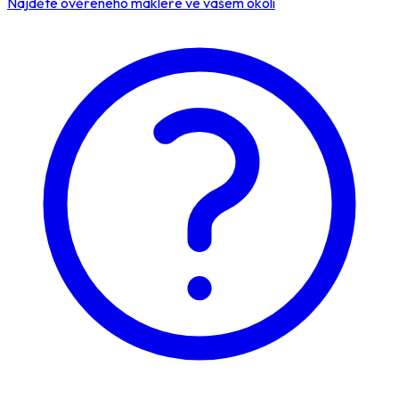
Najděte ověřeného makléře ve vašem okolí