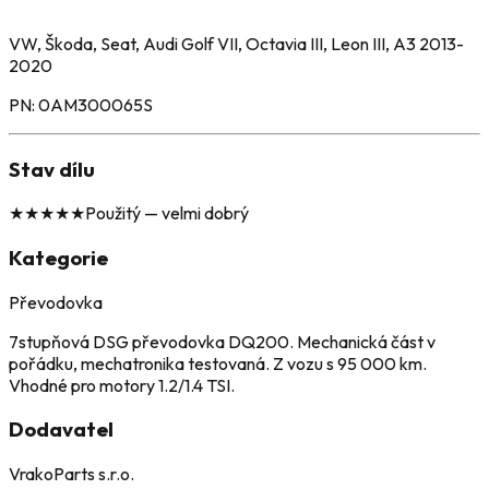
VW, Škoda, Seat, Audi Golf VII, Octavia III, Leon III, A3
2013-
2020
PN: 0AM300065S
Stav dílu
★
★
★
★
★
Použitý — velmi dobrý
Kategorie
Převodovka
7stupňová DSG převodovka DQ200. Mechanická část v
pořádku, mechatronika testovaná. Z vozu s 95 000 km.
Vhodné pro motory 1.2/1.4 TSI.
Dodavatel
VrakoParts s.r.o.