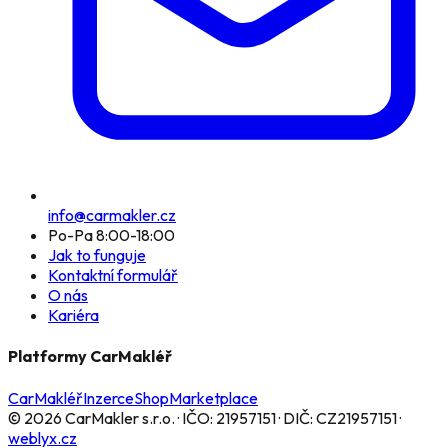
info@carmakler.cz
Po-Pa 8:00-18:00
Jak to funguje
Kontaktní formulář
O nás
Kariéra
Platformy CarMakléř
CarMakléř
Inzerce
Shop
Marketplace
©
2026
CarMakler s.r.o.
· IČO:
21957151
· DIČ:
CZ21957151
·
weblyx.cz