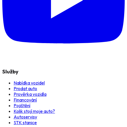
Služby
Nabídka vozidel
Prodat auto
Prověrka vozidla
Financování
Pojištění
Kolik stojí moje auto?
Autoservisy
STK stanice