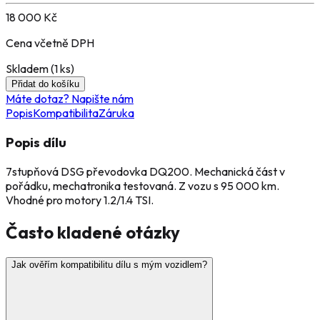
18 000
Kč
Cena včetně DPH
Skladem (
1
ks)
Přidat do košíku
Máte dotaz? Napište nám
Popis
Kompatibilita
Záruka
Popis dílu
7stupňová DSG převodovka DQ200. Mechanická část v
pořádku, mechatronika testovaná. Z vozu s 95 000 km.
Vhodné pro motory 1.2/1.4 TSI.
Často kladené otázky
Jak ověřím kompatibilitu dílu s mým vozidlem?