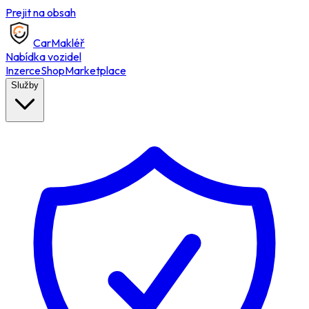
Prejit na obsah
Car
Makléř
Nabídka vozidel
Inzerce
Shop
Marketplace
Služby