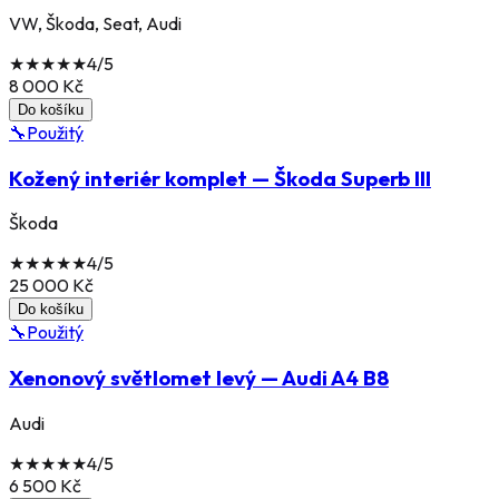
VW, Škoda, Seat, Audi
★
★
★
★
★
4
/5
8 000
Kč
Do košíku
🔧
Použitý
Kožený interiér komplet — Škoda Superb III
Škoda
★
★
★
★
★
4
/5
25 000
Kč
Do košíku
🔧
Použitý
Xenonový světlomet levý — Audi A4 B8
Audi
★
★
★
★
★
4
/5
6 500
Kč