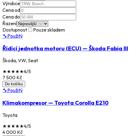
Výrobce
Cena od
Cena do
Řazení
Dostupnost
Pouze skladem
🔧
Použitý
Řídící jednotka motoru (ECU) — Škoda Fabia III
Škoda, VW, Seat
★
★
★
★
★
4
/5
7 500
Kč
Do košíku
🔧
Použitý
Klimakompresor — Toyota Corolla E210
Toyota
★
★
★
★
★
4
/5
4 000
Kč