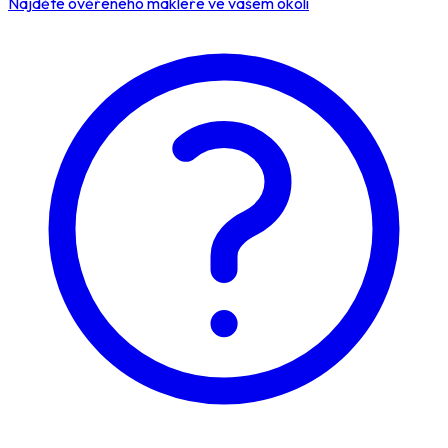
Najděte ověřeného makléře ve vašem okolí