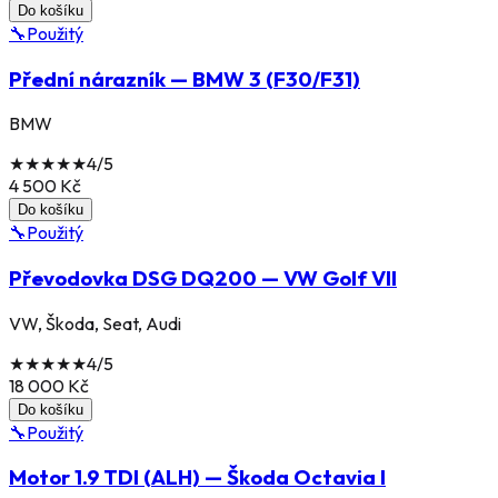
Do košíku
🔧
Použitý
Přední nárazník — BMW 3 (F30/F31)
BMW
★
★
★
★
★
4
/5
4 500
Kč
Do košíku
🔧
Použitý
Převodovka DSG DQ200 — VW Golf VII
VW, Škoda, Seat, Audi
★
★
★
★
★
4
/5
18 000
Kč
Do košíku
🔧
Použitý
Motor 1.9 TDI (ALH) — Škoda Octavia I