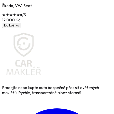
Škoda, VW, Seat
★
★
★
★
★
4
/5
12 000
Kč
Do košíku
Prodejte nebo kupte auto bezpečně přes síť ověřených
makléřů. Rychle, transparentně a bez starostí.