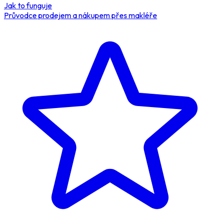
Jak to funguje
Průvodce prodejem a nákupem přes makléře