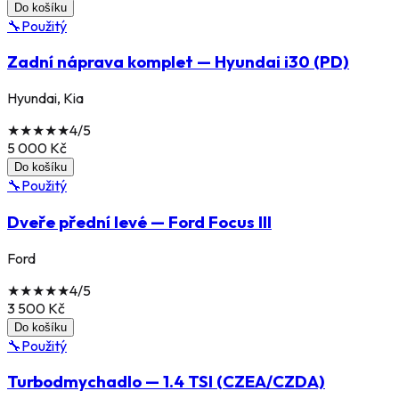
Do košíku
🔧
Použitý
Zadní náprava komplet — Hyundai i30 (PD)
Hyundai, Kia
★
★
★
★
★
4
/5
5 000
Kč
Do košíku
🔧
Použitý
Dveře přední levé — Ford Focus III
Ford
★
★
★
★
★
4
/5
3 500
Kč
Do košíku
🔧
Použitý
Turbodmychadlo — 1.4 TSI (CZEA/CZDA)