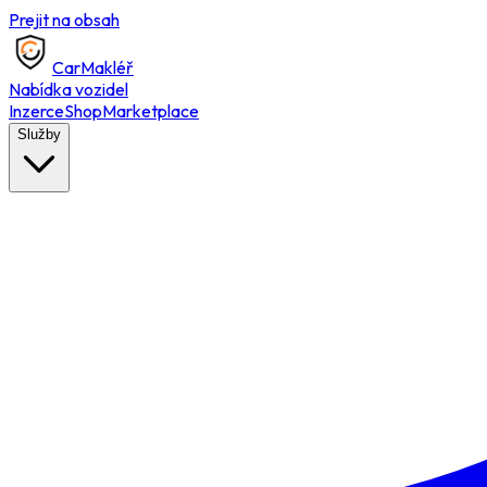
Prejit na obsah
Car
Makléř
Nabídka vozidel
Inzerce
Shop
Marketplace
Služby