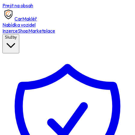
Prejit na obsah
Car
Makléř
Nabídka vozidel
Inzerce
Shop
Marketplace
Služby