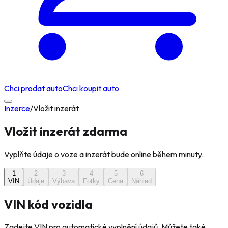
Chci prodat auto
Chci koupit auto
Inzerce
/
Vložit inzerát
Vložit inzerát zdarma
Vyplňte údaje o voze a inzerát bude online během minuty.
1
2
3
4
5
6
VIN
Údaje
Výbava
Fotky
Cena
Náhled
VIN kód vozidla
Zadejte VIN pro automatické vyplnění údajů. Můžete také