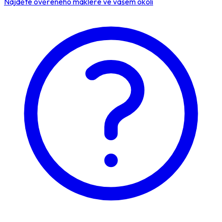
Najděte ověřeného makléře ve vašem okolí