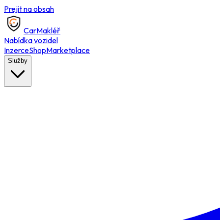
Prejit na obsah
Car
Makléř
Nabídka vozidel
Inzerce
Shop
Marketplace
Služby